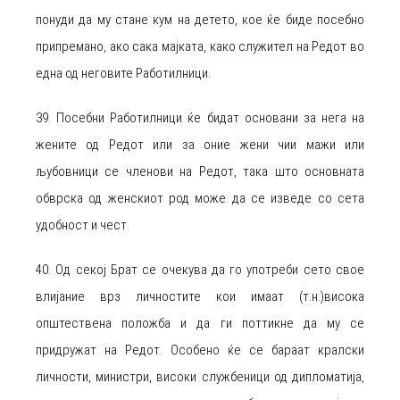
понуди да му стане кум на детето, кое ќе биде посебно
припремано, ако сака мајката, како служител на Редот во
една од неговите Работилници.
39. Посебни Работилници ќе бидат основани за нега на
жените од Редот или за оние жени чии мажи или
љубовници се членови на Редот, така што основната
обврска од женскиот род може да се изведе со сета
удобност и чест.
40. Од секој Брат се очекува да го употреби сето свое
влијание врз личностите кои имаат (т.н.)висока
општествена положба и да ги поттикне да му се
придружат на Редот. Особено ќе се бараат кралски
личности, министри, високи службеници од дипломатија,