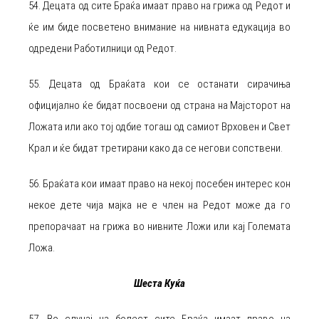
54. Децата од сите Браќа имаат право на грижа од Редот и
ќе им биде посветено внимание на нивната едукација во
одредени Работилници од Редот.
55. Децата од Браќата кои се останати сирачиња
официјално ќе бидат посвоени од страна на Мајсторот на
Ложата или ако тој одбие тогаш од самиот Врховен и Свет
Крал и ќе бидат третирани како да се негови сопствени.
56. Браќата кои имаат право на некој посебен интерес кон
некое дете чија мајка не е член на Редот може да го
препорачаат на грижа во нивните Ложи или кај Големата
Ложа.
Шеста Куќа