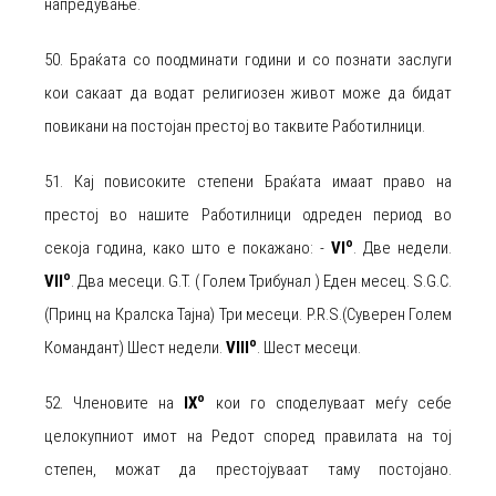
напредување.
50. Браќата со поодминати години и со познати заслуги
кои сакаат да водат религиозен живот може да бидат
повикани на постојан престој во таквите Работилници.
51. Кај повисоките степени Браќата имаат право на
престој во нашите Работилници одреден период во
о
секоја година, како што е покажано: ‐
VI
. Две недели.
о
VII
. Два месеци. G.T. ( Голем Трибунал ) Еден месец. S.G.C.
(Принц на Кралска Тајна) Три месеци. P.R.S.(Суверен Голем
о
Командант) Шест недели.
VIII
. Шест месеци.
о
52. Членовите на
IX
кои го споделуваат меѓу себе
целокупниот имот на Редот според правилата на тој
степен, можат да престојуваат таму постојано.