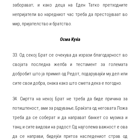
заборават; и како деца на Еден Татко претходните
непријатели во наредниот час треба да престојуваат во
мир, пријателство и братство.
Осма Куќа
33. Од секој Брат се очекува да изрази благодарност во
својата последна желба и тестамент за големата
добробит што ја примил од Редот, подарувајќи му дел или
сите свои добра, онака како што смета дека е погодно.
34. Смртта на некој Брат не треба да биде причина за
потиштеност, ами за радување; Браќата од неговата Ложа
треба да се соберат и да направат банкет со музика и
танц и сите видови на радост.Од најголема важност е ова
да се направи, бидејќи притоа наследениот страв од