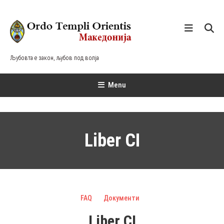
Skip
To
Content
Љубовта е закон, љубов под волја
Menu
Liber CI
FAQ
Документи
Liber CI