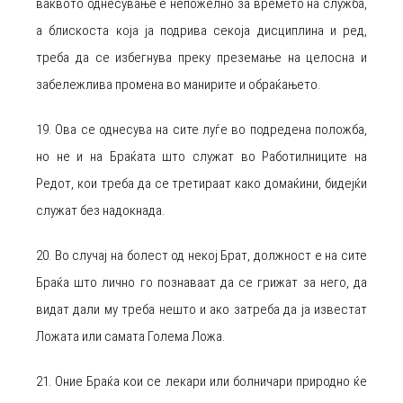
ваквото однесување е непожелно за времето на служба,
а блискоста која ја подрива секоја дисциплина и ред,
треба да се избегнува преку преземање на целосна и
забележлива промена во манирите и обраќањето.
19. Ова се однесува на сите луѓе во подредена положба,
но не и на Браќата што служат во Работилниците на
Редот, кои треба да се третираат како домаќини, бидејќи
служат без надокнада.
20. Во случај на болест од некој Брат, должност е на сите
Браќа што лично го познаваат да се грижат за него, да
видат дали му треба нешто и ако затреба да ја известат
Ложата или самата Голема Ложа.
21. Оние Браќа кои се лекари или болничари природно ќе