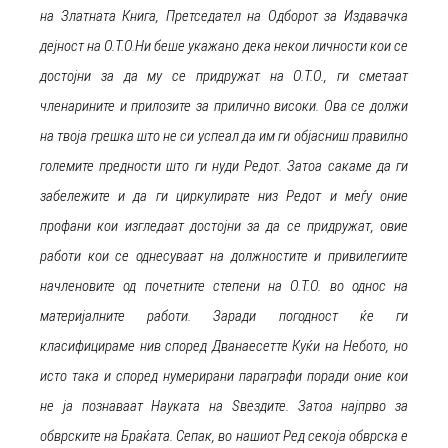
на Златната Книга, Претседател на Одборот за Издавачка
дејност на O.T.O.Ни беше укажано дека некои личности кои се
достојни за да му се придружат на О.Т.О., ги сметаат
членарините и прилозите за прилично високи. Ова се должи
на твоја грешка што не си успеал да им ги објасниш правилно
големите предности што ги нуди Редот. Затоа сакаме да ги
забележите и да ги циркулирате низ Редот и меѓу оние
профани кои изгледаат достојни за да се придружат, овие
работи кои се однесуваат на должностите и привилегиите
начленовите од почетните степени на О.Т.О. во однос на
материјалните работи. Заради погодност ќе ги
класифицираме нив според Дванаесетте Куќи на Небото, но
исто така и според нумерирани параграфи поради оние кои
не ја познаваат Науката на Ѕвездите. Затоа најпрво за
обврските на Браќата. Сепак, во нашиот Ред секоја обврска е