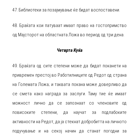
47. Библиотеки за позајмување ќе бидат воспоставени.
48. Браќата кои патуваат имаат право на гостопримство
од Мајсторот на областната Ложа во период од три дена.
Четврта Куќа
49. Браќата од сите степени може да бидат поканети на
привремен престој во Работилниците од Редот од страна
на Големата Ложа; и таквата покана може доверливо да
се смета како награда за заслуги. Таму тие ќе имаат
можност лично да се запознаат со членовите од
повисоките степени, да научат за подлабоките
активности на Редот, да ја стекнат добробитта на личното
подучување и на секој начин да станат погодни за