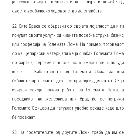
ја пружат својата вештина и нега, дури и повеќе од
своето вообичаено задоволство во службата.
22. Сите Браќа се обврзани со својата лојалност да и ги
понудат своите услуги од нивната посебна струка, бизнис
или професија на Големата Ложа. На пример, трговецот
со канцелариски материјали ќе ја снабди Големата Ложа
со хартија, пергамент и слично; книжарот ќе и понуди
книги на Библиотеката од Големата Ложа за кои
библиотекарот смета дека се пригодни;адвокатот ќе ја
изврши секоја правна работа за Големата Ложа, а
поседникот на железница или брод ќе се погрижи
Големите Офицери да патуваат удобно секаде каде што
ќе посакаат.
23. На посетителите од другите Ложи треба да им се