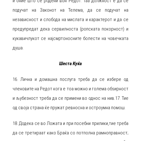
и оние што се родени вон Редот. Таа должност е да се
подучат на Законот на Телема, да се подучат на
независност и слобода на мислата и карактерот и да се
предупредат дека сервилноста (ропската покорност) и
кукавичлукот се најсмртоносните болести на човечката
душа.
Шеста Куќа
16. Лична и домашна послуга треба да се избере од
членовите на Редот кога е тоа можно и голема обѕирност
и љубезност треба да се примени во однос на нив.17. Тие
од своја страна ќе пружат ревносна и остроумна помош.
18. Додека се во Ложата и при посебни прилики,тие треба
да се третираат како Браќа со потполна рамноправност;