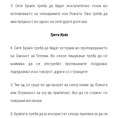
3. Сите Браќа треба да бидат исклучително точни во
исплаќањето на членарините кон Ложата. Ова треба да
има предност во однос на сите други долгови.
Трета Куќа
4. Сите Браќа треба да бидат истрајни во проповедањето
на Законот на Телема. Во секое пишување треба да се
внимава да се употребат пропишаните поздрави;
подеднакво и во говорот, дури и со странците.
5. Тие од се срце ќе одговорат на секој повик од Ложата
или Огранокот на кој му припаѓаат, без да се служат со
површни изговори.
6. Браќата треба да ја искористат секоја прилика за да си