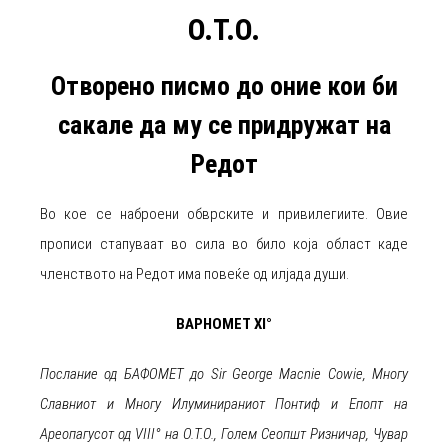
O.T.O.
Отворено писмо до оние кои би
сакале да му се придружат на
Редот
Во кое се наброени обврските и привилегиите. Овие
прописи стапуваат во сила во било која област каде
членството на Редот има повеќе од илјада души.
BAPHOMET XI°
Послание од БАФОМЕТ до Sir George Macnie Cowie, Многу
Славниот и Многу Илуминираниот Понтиф и Епопт на
Ареопагусот од VIII° на O.T.O., Голем Сеопшт Ризничар, Чувар