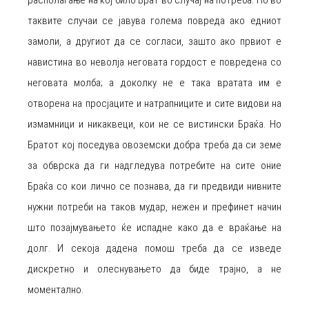
располагање на кој било Брат во случај на потреба. Но во
таквите случаи се јавува голема повреда ако едниот
замоли, а другиот да се согласи, зашто ако првиот е
навистина во неволја неговата гордост е повредена со
неговата молба; а доколку не е така вратата им е
отворена на просјаците и натрапниците и сите видови на
измамници и никаквеци, кои не се вистински Браќа. Но
Братот кој поседува овоземски добра треба да си земе
за обврска да ги надгледува потребите на сите оние
Браќа со кои лично се познава, да ги предвиди нивните
нужни потреби на таков мудар, нежен и префинет начин
што позајмувањето ќе испадне како да е враќање на
долг. И секоја дадена помош треба да се изведе
дискретно и олеснувањето да биде трајно, а не
моментално.