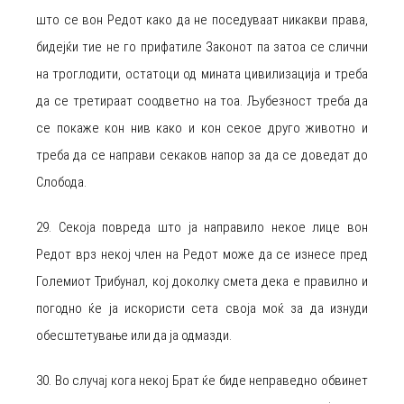
што се вон Редот како да не поседуваат никакви права,
бидејќи тие не го прифатиле Законот па затоа се слични
на троглодити, остатоци од мината цивилизација и треба
да се третираат соодветно на тоа. Љубезност треба да
се покаже кон нив како и кон секое друго животно и
треба да се направи секаков напор за да се доведат до
Слобода.
29. Секоја повреда што ја направило некое лице вон
Редот врз некој член на Редот може да се изнесе пред
Големиот Трибунал, кој доколку смета дека е правилно и
погодно ќе ја искористи сета своја моќ за да изнуди
обесштетување или да ја одмазди.
30. Во случај кога некој Брат ќе биде неправедно обвинет