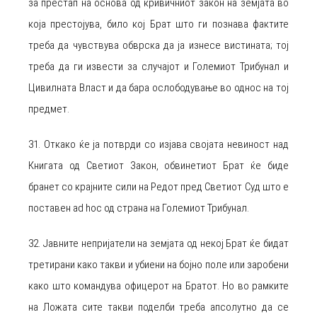
за престап на основа од кривичниот закон на земјата во
која престојува, било кој Брат што ги познава фактите
треба да чувствува обврска да ја изнесе вистината; тој
треба да ги извести за случајот и Големиот Трибунал и
Цивилната Власт и да бара ослободување во однос на тој
предмет.
31. Откако ќе ја потврди со изјава својата невиност над
Книгата од Светиот Закон, обвинетиот Брат ќе биде
бранет со крајните сили на Редот пред Светиот Суд што е
поставен ad hoc од страна на Големиот Трибунал.
32. Јавните непријатели на земјата од некој Брат ќе бидат
третирани како такви и убиени на бојно поле или заробени
како што командува офицерот на Братот. Но во рамките
на Ложата сите такви поделби треба апсолутно да се