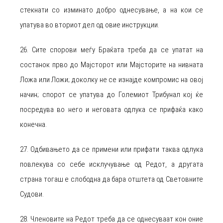
стекнати со изминато добро однесување, а на кои се
упатува во вториот дел од овие инструкции.
26. Сите спорови меѓу Браќата треба да се упатат на
состанок прво до Мајсторот или Мајсторите на нивната
Ложа или Ложи; доколку не се изнајде компромис на овој
начин; спорот се упатува до Големиот Трибунал кој ќе
посредува во него и неговата одлука се прифаќа како
конечна.
27. Одбивањето да се примени или прифати таква одлука
повлекува со себе исклучување од Редот, а другата
страна тогаш е слободна да бара отштета од Световните
Судови.
28. Членовите на Редот треба да се однесуваат кон оние