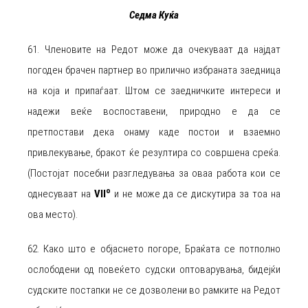
Седма Куќа
61. Членовите на Редот може да очекуваат да најдат
погоден брачен партнер во прилично избраната заедница
на која и припаѓаат. Штом се заедничките интереси и
надежи веќе воспоставени, природно е да се
претпостави дека онаму каде постои и взаемно
привлекување, бракот ќе резултира со совршена среќа.
(Постојат посебни разгледувања за оваа работа кои се
о
однесуваат на
VII
и не може да се дискутира за тоа на
ова место).
62. Како што е објаснето погоре, Браќата се потполно
ослободени од повеќето судски оптоварувања, бидејќи
судските постапки не се дозволени во рамките на Редот