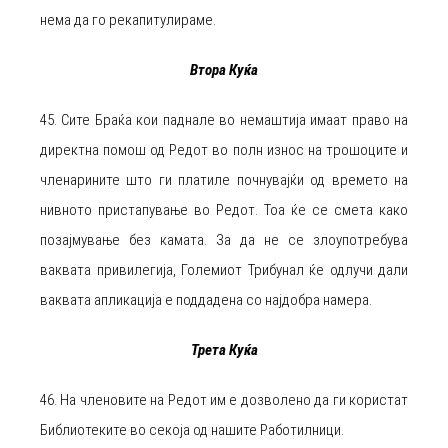
нема да го рекапитулираме.
Втора Куќа
45. Сите Браќа кои паднале во немаштија имаат право на
директна помош од Редот во полн износ на трошоците и
членарините што ги платиле почнувајќи од времето на
нивното пристапување во Редот. Тоа ќе се смета како
позајмување без камата. За да не се злоупотребува
ваквата привилегија, Големиот Трибунал ќе одлучи дали
ваквата апликација е поддадена со најдобра намера.
Трета Куќа
46. На членовите на Редот им е дозволено да ги користат
Библиотеките во секоја од нашите Работилници.