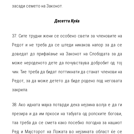
засади семето на Законот.
Десетта Куќа
37. Сите трудни жени се особено свети за членовите на
Редот и не треба да се штеди никаков напор за да се
доведат до прифаќање на Законот на Слободата за да
може нероденото дете да почувствува добробит од тој
чин. Тие треба да бидат поттикнати да станат членови на
Редот, за да може детето да биде родено под неговата
закрила.
38. Ако идната мајка потврди дека нејзина волја е да ги
презира и да им пркоси на табуата од ропските богови,
таа треба да се смета како посебно погодна за нашиот
Ред и Мајсторот на Ложата во нејзината област ќе се