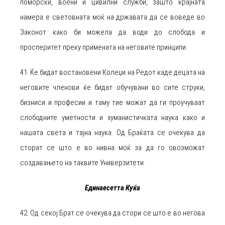
поморски, воени и цивилни служби, зашто крајната
намера е световната моќ на државата да се воведе во
Законот како би можела да води до слобода и
просперитет преку примената на неговите принципи.
41. Ќе бидат востановени Колеџи на Редот каде децата на
неговите членови ќе бидат обучувани во сите струки,
бизниси и професии и таму тие можат да ги проучуваат
слободните уметности и хуманистичката наука како и
нашата света и тајна наука. Од Браќата се очекува да
сторат се што е во нивна моќ за да го овозможат
создавањето на таквите Универзитети.
Единаесетта Куќа
42. Од секој Брат се очекува да стори се што е во негова