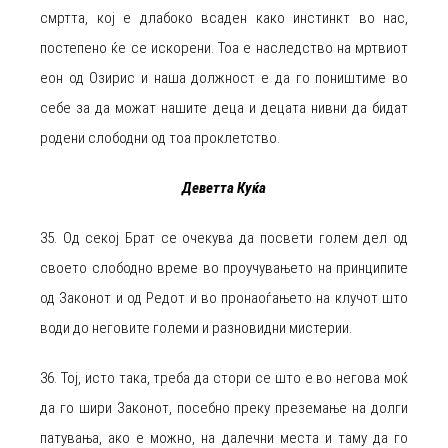
смртта, кој е длабоко всаден како инстинкт во нас,
постепено ќе се искорени. Тоа е наследство на мртвиот
еон од Озирис и наша должност е да го поништиме во
себе за да можат нашите деца и децата нивни да бидат
родени слободни од тоа проклетство.
Деветта Куќа
35. Од секој Брат се очекува да посвети голем дел од
своето слободно време во проучувањето на принципите
од Законот и од Редот и во пронаоѓањето на клучот што
води до неговите големи и разновидни мистерии.
36. Тој, исто така, треба да стори се што е во негова моќ
да го шири Законот, посебно преку преземање на долги
патувања, ако е можно, на далечни места и таму да го