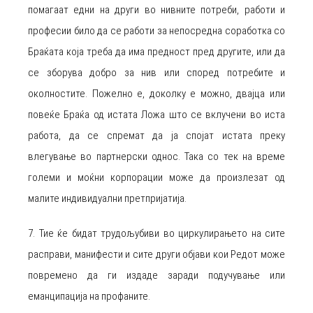
помагаат едни на други во нивните потреби, работи и
професии било да се работи за непосредна соработка со
Браќата која треба да има предност пред другите, или да
се зборува добро за нив или според потребите и
околностите. Пожелно е, доколку е можно, двајца или
повеќе Браќа од истата Ложа што се вклучени во иста
работа, да се спремат да ја спојат истата преку
влегување во партнерски однос. Така со тек на време
големи и моќни корпорации може да произлезат од
малите индивидуални претпријатија.
7. Тие ќе бидат трудољубиви во циркулирањето на сите
расправи, манифести и сите други објави кои Редот може
повремено да ги издаде заради подучување или
еманципација на профаните.