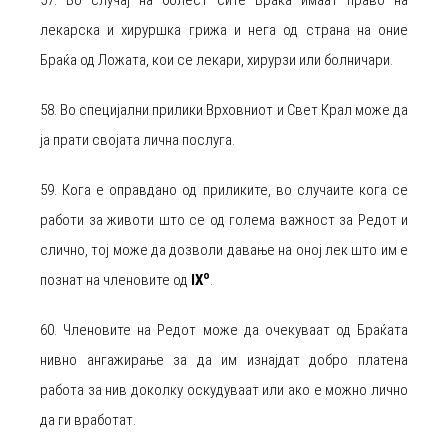
57. Во случај на болест сите Браќа имаат право на
лекарска и хируршка грижа и нега од страна на оние
Браќа од Ложата, кои се лекари, хирурзи или болничари.
58. Во специјални прилики Врховниот и Свет Крал може да
ја прати својата лична послуга.
59. Кога е оправдано од приликите, во случаите кога се
работи за животи што се од голема важност за Редот и
слично, тој може да дозволи давање на оној лек што им е
о
познат на членовите од
IX
.
60. Членовите на Редот може да очекуваат од Браќата
нивно ангажирање за да им изнајдат добро платена
работа за нив доколку оскудуваат или ако е можно лично
да ги вработат.