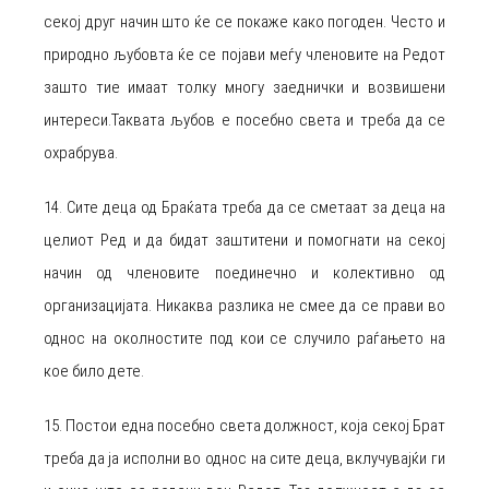
секој друг начин што ќе се покаже како погоден. Често и
природно љубовта ќе се појави меѓу членовите на Редот
зашто тие имаат толку многу заеднички и возвишени
интереси.Таквата љубов е посебно света и треба да се
охрабрува.
14. Сите деца од Браќата треба да се сметаат за деца на
целиот Ред и да бидат заштитени и помогнати на секој
начин од членовите поединечно и колективно од
организацијата. Никаква разлика не смее да се прави во
однос на околностите под кои се случило раѓањето на
кое било дете.
15. Постои една посебно света должност, која секој Брат
треба да ја исполни во однос на сите деца, вклучувајќи ги