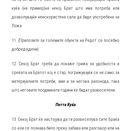
куќа (на пример)на некој Брат што има потреба или
дозволувајќи неискористена сала да биде употребена за
Ложа.
11. (Прилозите за големите објекти на Редот се посебно
добредојдени).
12. Секој Брат треба да покаже грижа за удобноста и
среќата на Братот кој е стар, погрижувајќи се не само за
материјалните потреби, ами и за негова разонода, така
што неговите поодминати години ќе бидат развеселени.
Петта Куќа
13. Секој Брат ќе настојува да ги развеселува сите Браќа
со кои се познава било преку забава или разговор или на