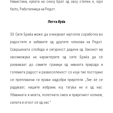
Навистина, куќата на секој Брат од овој степен е, ispo
facto, Работилница на Редот.
Петта Куќа
53. Сите Браќа може да очекуваат најтопла соработка во
радостите и забавите од другите членови на Редот.
Совршената слобода и сигурност дадена од Законот му
овозможува на карактерите од сите Браќа да се
развиваат до самите граници од нивната природа и
големата радост и развеселеност со која тие постојано
се преплавени ги прави најдобри пријатели. „Тие ќе се
радуваат, нашите избрани; кој тагува не е од нас.
Убавината и моќта, полетната смеа и пријатниот копнеж,
силата и огнот се од нас.“