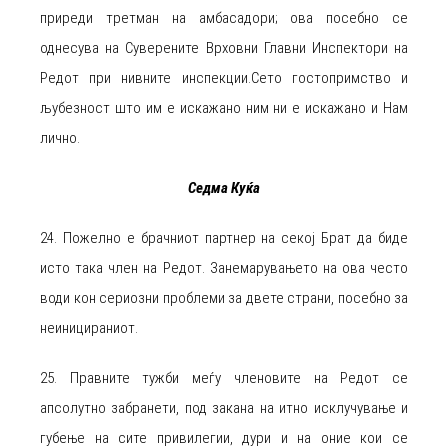
приреди третман на амбасадори; ова посебно се
однесува на Суверените Врховни Главни Инспектори на
Редот при нивните инспекции.Сето гостопримство и
љубезност што им е искажано ним ни е искажано и Нам
лично.
Седма Куќа
24. Пожелно е брачниот партнер на секој Брат да биде
исто така член на Редот. Занемарувањето на ова често
води кон сериозни проблеми за двете страни, посебно за
неиницираниот.
25. Правните тужби меѓу членовите на Редот се
апсолутно забранети, под закана на итно исклучување и
губење на сите привилегии, дури и на оние кои се