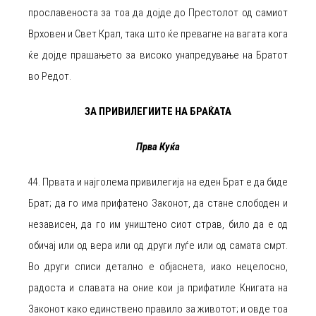
прославеноста за тоа да дојде до Престолот од самиот
Врховен и Свет Крал, така што ќе превагне на вагата кога
ќе дојде прашањето за високо унапредување на Братот
во Редот.
ЗА ПРИВИЛЕГИИТЕ НА БРАЌАТА
Прва Куќа
44. Првата и најголема привилегија на еден Брат е да биде
Брат; да го има прифатено Законот, да стане слободен и
независен, да го им уништено сиот страв, било да е од
обичај или од вера или од други луѓе или од самата смрт.
Во други списи детално е објаснета, иако нецелосно,
радоста и славата на оние кои ја прифатиле Книгата на
Законот како единствено правило за животот; и овде тоа