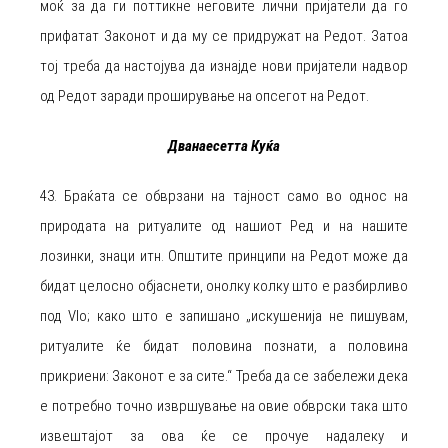
моќ за да ги поттикне неговите лични пријатели да го
прифатат Законот и да му се придружат на Редот. Затоа
тој треба да настојува да изнајде нови пријатели надвор
од Редот заради проширување на опсегот на Редот.
Дванаесетта Куќа
43. Браќата се обврзани на тајност само во однос на
природата на ритуалите од нашиот Ред и на нашите
лозинки, знаци итн. Општите принципи на Редот може да
бидат целосно објаснети, онолку колку што е разбирливо
под VIo; како што е запишано „искушенија не пишувам,
ритуалите ќе бидат половина познати, а половина
прикриени: Законот е за сите.“ Треба да се забележи дека
е потребно точно извршување на овие обврски така што
извештајот за ова ќе се прочуе надалеку и