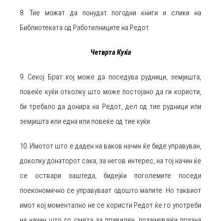
8. Тие можат да понудат погодни книги и слики на
Библиотеката од Работилниците на Редот.
Четврта Куќа
9. Секој Брат кој може да поседува рудници, земјишта,
повеќе куќи отколку што може постојано да ги користи,
би требало да донира на Редот, дел од тие рудници или
земјишта или една или повеќе од тие куќи.
10. Имотот што е даден на ваков начин ќе биде управуван,
доколку донаторот сака, за негов интерес, на тој начин ќе
се оствари заштеда, бидејќи поголемите поседи
поекономично се управуваат одошто малите. Но таквиот
имот кој моментално не се користи Редот ќе го употреби
на начин што го смета за правилен, позајмувајќи празна