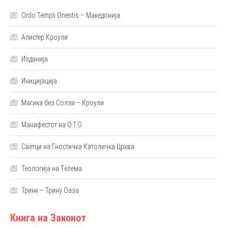
Ordo Templi Orientis – Македонија
Алистер Кроули
Изданија
Иницијација
Магика без Солзи – Кроули
Манифестот на О.Т.О
Светци на Гностичка Католичка Црква
Теологија на Tелема
Тринк – Трину Оаза
Книга на Законот