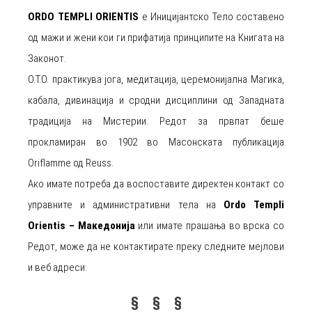
ORDO TEMPLI ORIENTIS
е Иницијантско Тело составено
од мажи и жени кои ги прифатија принципите на Книгата на
Законот.
О.Т.О. практикува јога, медитација, церемонијална Магика,
кабала, дивинација и сродни дисциплини од Западната
традиција на Мистерии. Редот за првпат беше
прокламиран во 1902 во Масонската публикација
Oriflamme од Reuss.
Ако имате потреба да воспоставите директен контакт со
управните и административни тела на
Ordo Templi
Orientis – Македонија
или имате прашања во врска со
Редот, може да не контактирате преку следните мејлови
и веб адреси:
§ § §