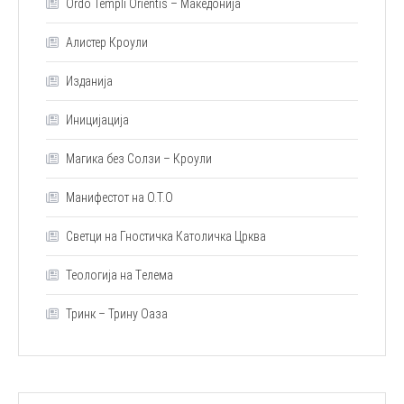
Ordo Templi Orientis – Македонија
Алистер Кроули
Изданија
Иницијација
Магика без Солзи – Кроули
Манифестот на О.Т.О
Светци на Гностичка Католичка Црква
Теологија на Tелема
Тринк – Трину Оаза