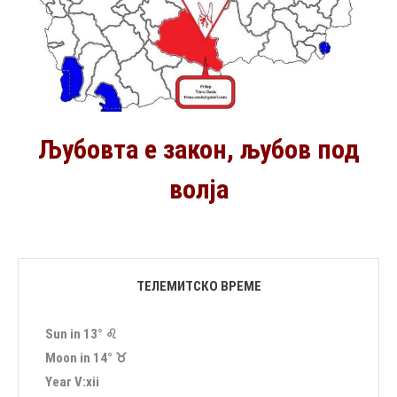
Љубовта е закон, љубов под
волја
ТЕЛЕМИТСКО ВРЕМЕ
Sun in 13° ♌︎
Moon in 14° ♉︎
Year Ⅴ:ⅹⅰⅰ