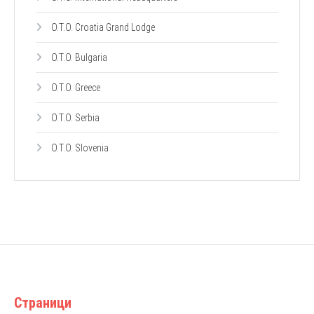
O.T.O. Croatia Grand Lodge
O.T.O. Bulgaria
O.T.O. Greece
O.T.O. Serbia
O.T.O. Slovenia
Страници