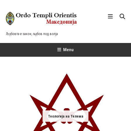
Skip
To
Content
Љубовта е закон, љубов под волја
Menu
Теологија на Телема