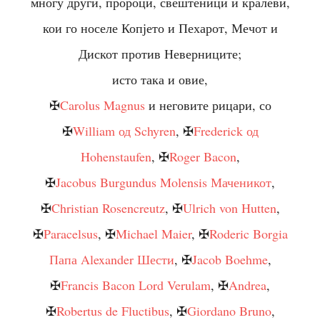
многу други, пророци, свештеници и кралеви,
кои го носеле Копјето и Пехарот, Мечот и
Дискот против Неверниците;
исто така и овие,
✠
Carolus Magnus
и неговите рицари, со
✠
William од Schyren
, ✠
Frederick од
Hohenstaufen
, ✠
Roger Bacon
,
✠
Jacobus Burgundus Molensis Маченикот
,
✠
Christian Rosencreutz
, ✠
Ulrich von Hutten
,
✠
Paracelsus
, ✠
Michael Maier
, ✠
Roderic Borgia
Папа Alexander Шести
, ✠
Jacob Boehme
,
✠
Francis Bacon Lord Verulam
, ✠
Andrea
,
✠
Robertus de Fluctibus
, ✠
Giordano Bruno
,