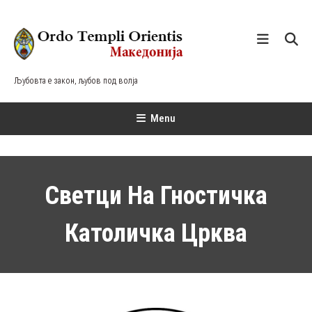
Skip
To
Content
Љубовта е закон, љубов под волја
Menu
Светци На Гностичка
Католичка Црква