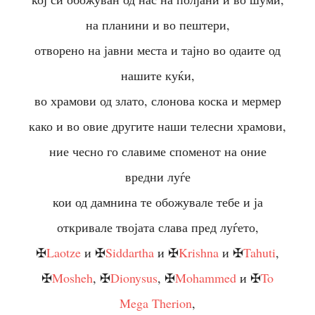
на планини и во пештери,
отворено на јавни места и тајно во одаите од
нашите куќи,
во храмови од злато, слонова коска и мермер
како и во овие другите наши телесни храмови,
ние чесно го славиме споменот на оние
вредни луѓе
кои од дамнина те обожувале тебе и ја
откривале твојата слава пред луѓето,
✠
Laotze
и ✠
Siddartha
и ✠
Krishna
и ✠
Tahuti
,
✠
Mosheh
, ✠
Dionysus
, ✠
Mohammed
и ✠
To
Mega Therion
,