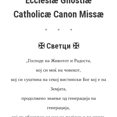
Ecclesiæ Gnostiæ
Catholicæ Canon Missæ
* * *
✠ Светци ✠
„Господе на Животот и Радоста,
кој си моќ на човекот,
кој си суштина на секој вистински Бог кој е на
Земјата,
продолжено знаење од генерација на
генерација,
кој си обожуван од нас на полјани и во шуми,