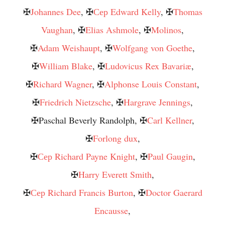
✠
Johannes Dee
, ✠
Сер Edward Kelly
, ✠
Thomas
Vaughan
, ✠
Elias Ashmole
, ✠
Molinos
,
✠
Adam Weishaupt
, ✠
Wolfgang von Goethe
,
✠
William Blake
, ✠
Ludovicus Rex Bavariæ
,
✠
Richard Wagner
, ✠
Alphonse Louis Constant
,
✠
Friedrich Nietzsche
, ✠
Hargrave Jennings
,
✠Paschal Beverly Randolph, ✠
Carl Kellner
,
✠
Forlong dux
,
✠
Сер Richard Payne Knight
, ✠
Paul Gaugin
,
✠
Harry Everett Smith
,
✠
Сер Richard Francis Burton
, ✠
Doctor Gaerard
Encausse
,