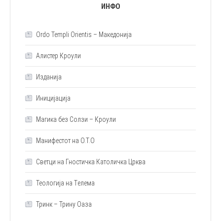
ИНФО
Ordo Templi Orientis – Македонија
Алистер Кроули
Изданија
Иницијација
Магика без Солзи – Кроули
Манифестот на О.Т.О
Светци на Гностичка Католичка Црква
Теологија на Tелема
Тринк – Трину Оаза