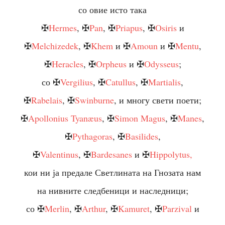
со овие исто така
✠
Hermes
, ✠
Pan
, ✠
Priapus
, ✠
Osiris
и
✠
Melchizedek
, ✠
Khem
и ✠
Amoun
и ✠
Mentu
,
✠
Heracles
, ✠
Orpheus
и ✠
Odysseus
;
со ✠
Vergilius
, ✠
Catullus
, ✠
Martialis
,
✠
Rabelais
, ✠
Swinburne
, и многу свети поети;
✠
Apollonius Tyanæus
, ✠
Simon Magus
, ✠
Manes
,
✠
Pythagoras
, ✠
Basilides
,
✠
Valentinus
, ✠
Bardesanes
и ✠
Hippolytus,
кои ни ја предале Светлината на Гнозата нам
на нивните следбеници и наследници;
со ✠
Merlin
, ✠
Arthur
, ✠
Kamuret
, ✠
Parzival
и