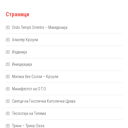
Страници
Ordo Templi Orientis – Македонија
Алистер Кроули
Изданија
Иницијација
Магика без Солзи – Кроули
Манифестот на О.Т.О
Светци на Гностичка Католичка Црква
Теологија на Tелема
Тринк – Трину Оаза