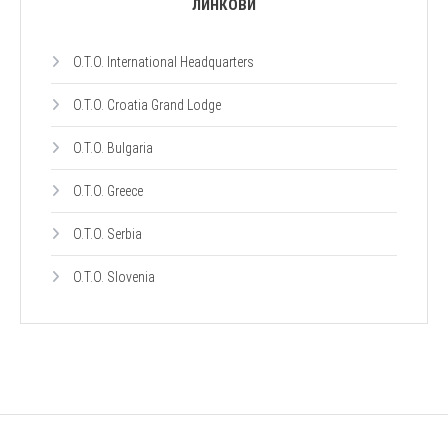
ЛИНКОВИ
O.T.O. International Headquarters
O.T.O. Croatia Grand Lodge
O.T.O. Bulgaria
O.T.O. Greece
O.T.O. Serbia
O.T.O. Slovenia