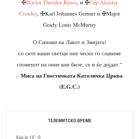
✠
Doctor Theodor Reuss
, и ✠
Сер Aleister
Crowley
, ✠Karl Johannes Germer и ✠Major
Grady Louis McMurtry
О Синови на Лавот и Змијата!
со сите ваши светци ние чесно го славиме
споменот на оние кои биле, се и ќе дојдат.“
Миса на Гностичката Католичка Црква
–
(E.G.C.)
ТЕЛЕМИТСКО ВРЕМЕ
Sun in 15° ♌︎