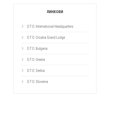
ЛИНКОВИ
O.T.O. International Headquarters
O.T.O. Croatia Grand Lodge
O.T.O. Bulgaria
O.T.O. Greece
O.T.O. Serbia
O.T.O. Slovenia