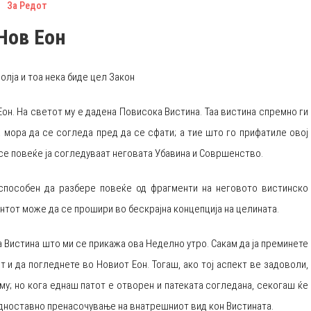
За Редот
Нов Еон
олја и тоа нека биде цел Закон
Еон. На светот му е дадена Повисока Вистина. Таа вистина спремно ги
а мора да се согледа пред да се сфати; а тие што го прифатиле овој
 се повеќе ја согледуваат неговата Убавина и Совршенство.
еспособен да разбере повеќе од фрагменти на неговото вистинско
нтот може да се прошири во бескрајна концепција на целината.
а Вистина што ми се прикажа ова Неделно утро. Сакам да ја преминете
от и да погледнете во Новиот Еон. Тогаш, ако тој аспект ве задоволи,
у; но кога еднаш патот е отворен и патеката согледана, секогаш ќе
 едноставно пренасочување на внатрешниот вид кон Вистината.