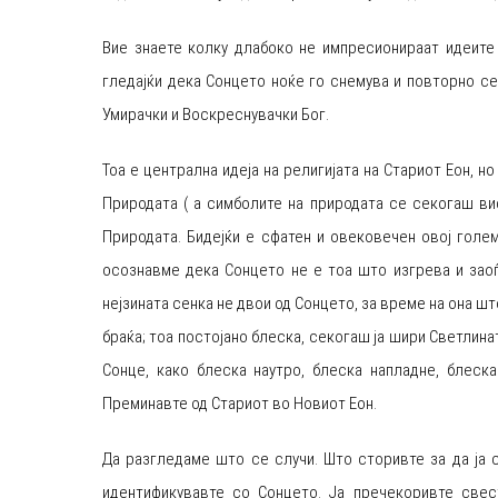
Вие знаете колку длабоко не импресионираат идеите
гледајќи дека Сонцето ноќе го снемува и повторно се 
Умирачки и Воскреснувачки Бог.
Тоа е централна идеја на религијата на Стариот Еон, н
Природата ( а симболите на природата се секогаш вис
Природата. Бидејќи е сфатен и овековечен овој голем
осознавме дека Сонцето не е тоа што изгрева и заоѓ
нејзината сенка не двои од Сонцето, за време на она ш
браќа; тоа постојано блеска, секогаш ја шири Светлина
Сонце, како блеска наутро, блеска напладне, блеска
Преминавте од Стариот во Новиот Еон.
Да разгледаме што се случи. Што сторивте за да ја 
идентификувавте со Сонцето. Ја пречекоривте свес