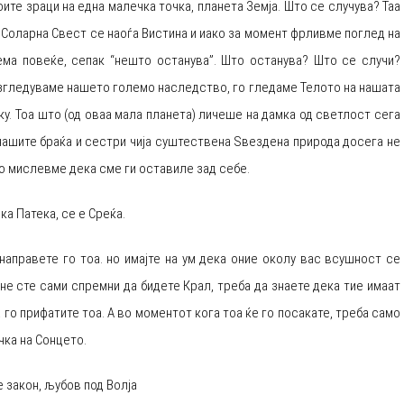
те зраци на една малечка точка, планета Земја. Што се случува? Таа
а Соларна Свест се наоѓа Вистина и иако за момент фрливме поглед на
ема повеќе, сепак “нешто останува”. Што останува? Што се случи?
разгледуваме нашето големо наследство, го гледаме Телото на нашата
ку. Тоа што (од оваа мала планета) личеше на дамка од светлост сега
нашите браќа и сестри чија суштествена Ѕвездена природа досега не
то мислевме дека сме ги оставиле зад себе.
ка Патека, се е Среќа.
 направете го тоа. но имајте на ум дека оние околу вас всушност се
 не сте сами спремни да бидете Крал, треба да знаете дека тие имаат
а го прифатите тоа. А во моментот кога тоа ќе го посакате, треба само
чка на Сонцето.
 закон, љубов под Волја