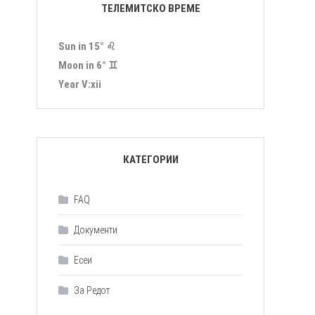
ТЕЛЕМИТСКО ВРЕМЕ
Sun in 15° ♌︎
Moon in 6° ♊︎
Year Ⅴ:ⅹⅰⅰ
КАТЕГОРИИ
FAQ
Документи
Есеи
За Редот