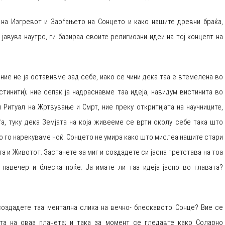
 на Изгревот и Заоѓањето на Сонцето и како нашите древни браќа,
јавува наутро, ги базираа своите религиозни идеи на тој концепт на
о ние не ја оставивме зад себе, иако се чини дека таа е втемелена во
тинити); ние сепак ја надраснавме таа идеја, навидум вистинита во
 Ритуал на Жртвување и Смрт, ние преку откритијата на научниците,
а, туку дека Земјата на која живееме се врти околу себе така што
то го нарекуваме ноќ. Сонцето не умира како што мислеа нашите стари
та и Животот. Застанете за миг и создадете си јасна претстава на тоа
 навечер и блеска ноќе. Ја имате ли таа идеја јасно во главата?
создадете таа ментална слика на вечно- блескавото Сонце? Вие се
та на оваа планета; и така за момент се гледавте како Соларно