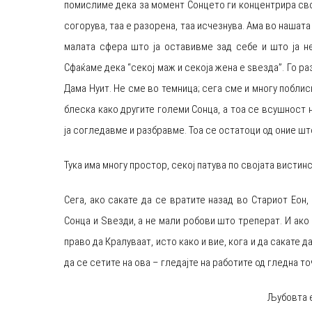
помислиме дека за момент Сонцето ги концентрира свои
согорува, таа е разорена, таа исчезнува. Ама во нашат
малата сфера што ја оставивме зад себе и што ја н
Сфаќаме дека “секој маж и секоја жена е ѕвезда”. Го 
Дама Нуит. Не сме во темница; сега сме и многу поблис
блеска како другите големи Сонца, а тоа се всушност 
ја согледавме и разбравме. Тоа се остатоци од оние ш
Тука има многу простор, секој патува по својата вистинс
Сега, ако сакате да се вратите назад во Стариот Еон,
Сонца и Ѕвезди, а не мали робови што треперат. И ако
право да Кралуваат, исто како и вие, кога и да сакате д
да се сетите на ова – гледајте на работите од гледна то
Љубовта е