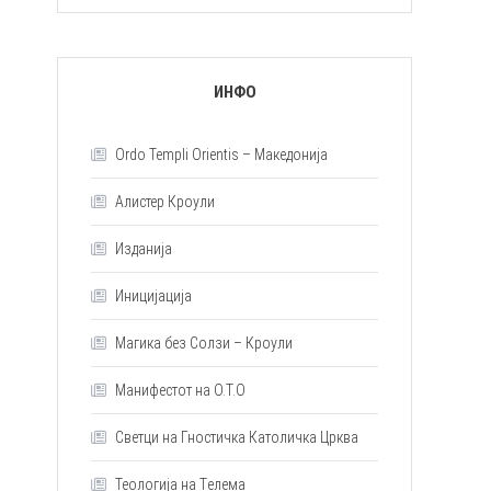
ИНФО
Ordo Templi Orientis – Македонија
Алистер Кроули
Изданија
Иницијација
Магика без Солзи – Кроули
Манифестот на О.Т.О
Светци на Гностичка Католичка Црква
Теологија на Tелема