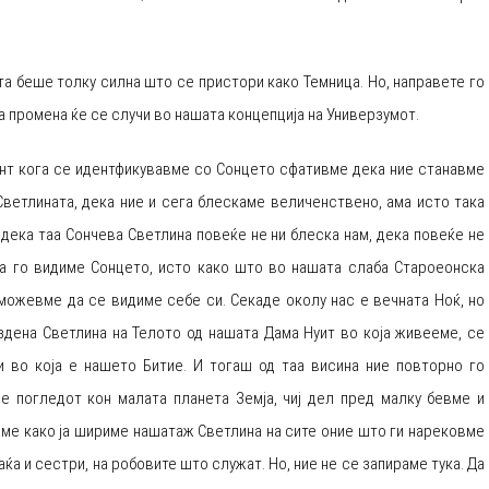
а беше толку силна што се пристори како Темница. Но, направете го
ва промена ќе се случи во нашата концепција на Универзумот.
нт кога се идентфикувавме со Сонцето сфативме дека ние станавме
Светлината, дека ние и сега блескаме величенствено, ама исто така
дека таа Сончева Светлина повеќе не ни блеска нам, дека повеќе не
 го видиме Сонцето, исто како што во нашата слаба Староеонска
можевме да се видиме себе си. Секаде околу нас е вечната Ноќ, но
здена Светлина на Телото од нашата Дама Нуит во која живееме, се
 во која е нашето Битие. И тогаш од таа висина ние повторно го
е погледот кон малата планета Земја, чиј дел пред малку бевме и
ме како ја шириме нашатаж Светлина на сите оние што ги нарековме
ќа и сестри, на робовите што служат. Но, ние не се запираме тука. Да