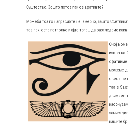
Суштество. Зошто потоа пак се вративте?
Можеби тоа го направивте ненамерно, зашто Светлинат
тоа пак, сега потполно и ајде тогаш да разгледаме как
Оној моме
извор на 
сфативме 
можеме да
свест не 
таа е Ѕве
движиме и
насочувам
замислува
нашите бра