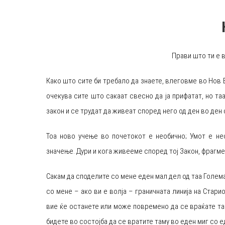
Прави што ти е в
Како што сите би требало да знаете, влеговме во Нов 
очекува сите што сакаат свесно да ја прифатат, но та
закон и се трудат да живеат според него од ден во ден
Тоа ново учење во почетокот е необично; Умот е н
значење. Дури и кога живееме според тој Закон, фрагме
Сакам да споделите со мене еден мал дел од таа Голем
со мене – ако ви е волја – граничната линија на Стари
вие ќе останете или може повремено да се враќате там
бидете во состојба да се вратите таму во еден миг со