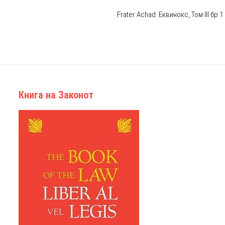
Frater Achad. Еквинокс, Том III бр.1
Книга на Законот