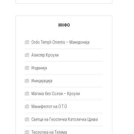
ИНФО
Ordo Templi Orientis – Македонија
Алистер Кроули
Изданија
Иницијација
Магика без Солзи – Кроули
Манифестот на О.Т.О
Светци на Гностичка Католичка Црква
Теологија на Tелема