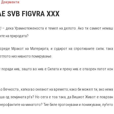
Документи
AE SVB FIGVRA XXX
д! – дека Урамнотеженоста е темел на делото. Ако ти самиот немаш
ите на природата?
 среде Мракот на Материјата, и судирот на спротивните сили; така
ветлото низ нивното помирување.
се поради нив, зашто во нив е Силата и преку нив е отворен патот кон
 во Вечноста , капка во океанот на времето; како би можел ти, ако нема
уша од земјината рѓа? Но сега е тоа така, да Вишиот Живот е поврзан
Хиерофантите на минатото? Тие биле прогонувани и понижувани, луѓето