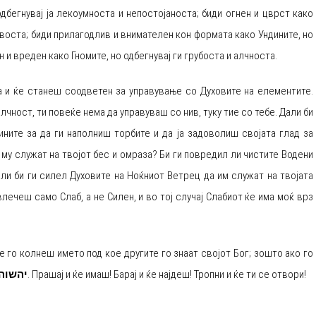
одбегнувај ја лекоумноста и непостојаноста; биди огнен и цврст како
овоста; биди прилагодлив и внимателен кон формата како Ундините, но
 и вреден како Гномите, но одбегнувај ги грубоста и алчноста.
ша и ќе станеш соодветен за управување со Духовите на елементите.
лчност, ти повеќе нема да управуваш со нив, туку тие со тебе. Дали би
ните за да ги наполниш торбите и да ја задоволиш својата глад за
 му служат на твојот бес и омраза? Би ги повредил ли чистите Водени
али би ги силел Духовите на Ноќниот Ветрец да им служат на твојата
лечеш само Слаб, а не Силен, и во тој случај Слабиот ќе има моќ врз
не го колнеш името под кое другите го знаат својот Бог; зошто ако го
יהשוה
. Прашај и ќе имаш! Барај и ќе најдеш! Тропни и ќе ти се отвори!