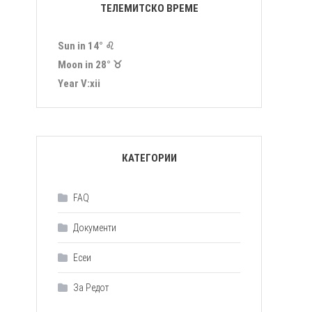
ТЕЛЕМИТСКО ВРЕМЕ
Sun in 14° ♌︎
Moon in 28° ♉︎
Year Ⅴ:ⅹⅰⅰ
КАТЕГОРИИ
FAQ
Документи
Есеи
За Редот