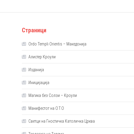
Страници
Ordo Templi Orientis – Македонија
Алистер Кроули
Изданија
Иницијација
Магика без Солзи – Кроули
Манифестот на О.Т.О
Светци на Гностичка Католичка Црква