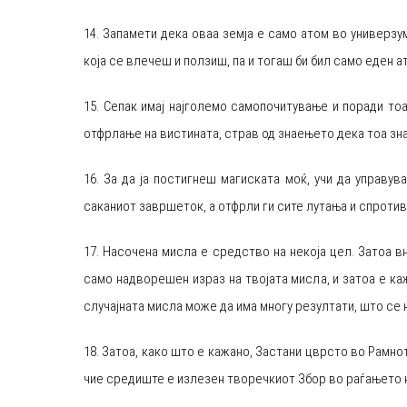
14. Запамети дека оваа земја е само атом во универзум
која се влечеш и ползиш, па и тогаш би бил само еден ат
15. Сепак имај најголемо самопочитување и поради то
отфрлање на вистината, страв од знаењето дека тоа зн
16. За да ја постигнеш магиската моќ, учи да управу
саканиот завршеток, а отфрли ги сите лутања и спротив
17. Насочена мисла е средство на некоја цел. Затоа в
само надворешен израз на твојата мисла, и затоа е каж
случајната мисла може да има многу резултати, што се
18. Затоа, како што е кажано, Застани цврсто во Рамн
чие средиште е излезен творечкиот Збор во раѓањето н