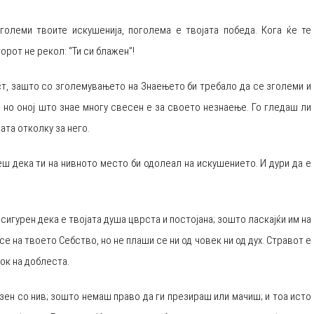
оголеми твоите искушенија, поголема е твојата победа. Кога ќе те
орот не рекол: “Ти си блажен”!
дост, зашто со зголемувањето на Знаењето би требало да се зголеми и
; но оној што знае многу свесен е за своето незнаење. Го гледаш ли
ата отколку за него.
аеш дека ти на нивното место би одолеал на искушението. И дури да е
сигурен дека е твојата душа цврста и постојана; зошто ласкајќи им на
се на твоето Себство, но не плаши се ни од човек ни од дух. Стравот е
ток на доблеста.
безен со нив; зошто немаш право да ги презираш или мачиш; и тоа исто