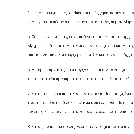
4. Затоа радувај се, о Инициран, бидејќи колку се п
измачуваат и зборуваат лажно против тебе, зарем Мајст
5. Сепак, о аспиранту, нека победите не ти носат Гор
Мудроста. Оној што малку знае, мисли дека знае многу
оној кој мисли дека е мудар? Повеќе надеж има за будал
6. Не брзај другите да ги осудуваш; како можеш да зн
така, зошто би презирал некого кој е послаб од тебе?
7. Затоа ти што ги посакуваш Магиските Подароци, биди 
твоите слабости, Слабиот ќе има моќ над тебе. Потчини 
неуспех, и претходник на неуспехот: а храброста е поче
8. Затоа, не плаши се од Духови, туку биди цврст и љу