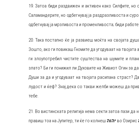
19. Затоа биди раздвижен и активен како Силфите, но 
Саламандерите, но одбегнувај ја раздразливоста и сур
одбегнувај ја мрзливоста и променливоста; биди работен
20. Така постапно ќе ја развиеш моќта на својата ду
Зошто, ако ги повикаш Гномите да угодуваат на твојата а
ги злоупотребил чистите суштества на шумите и плани
злато? Би ги понижил ли Духовите на Живиот Огин за да
Души за да и угодуваат на твојата расипана страст? Д
лудост и ќеф? Знај дека со такви желби можеш да прив
тебе.
21. Во вистинската религија нема секти затоа пази да 
правиш тоа на Јупитер, ти ќе го колнеш
יהוה
во Озирис