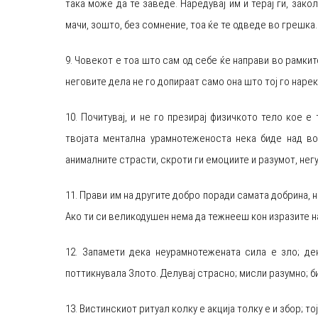
така може да те заведе. Наредувај им и терај ги, зако
мачи, зошто, без сомнение, тоа ќе те одведе во грешка.
9. Човекот е тоа што сам од себе ќе направи во рамки
неговите дела не го допираат само она што тој го нареку
10. Почитувај, и не го презирај физичкото тело кое 
твојата ментална урамнотеженоста нека биде над воз
анималните страсти, скроти ги емоциите и разумот, нег
11. Прави им на другите добро поради самата добрина, 
Ако ти си великодушен нема да тежнееш кон изразите н
12. Запамети дека неурамнотежената сила е зло; де
поттикнувала Злото. Делувај страсно; мисли разумно; би
13. Вистинскиот ритуал колку е акција толку е и збор; тој