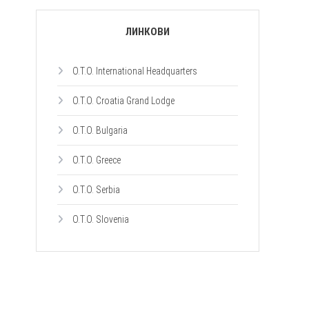
ЛИНКОВИ
O.T.O. International Headquarters
O.T.O. Croatia Grand Lodge
O.T.O. Bulgaria
O.T.O. Greece
O.T.O. Serbia
O.T.O. Slovenia