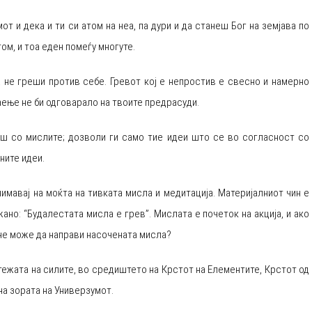
от и дека и ти си атом на неа, па дури и да станеш Бог на земјава по
ом, и тоа еден помеѓу многуте.
а не греши против себе. Гревот кој е непростив е свесно и намерно
аење не би одговарало на твоите предрасуди.
ваш со мислите; дозволи ги само тие идеи што се во согласност со
ните идеи.
нимавај на моќта на тивката мисла и медитација. Материјалниот чин е
ано: “Будалестата мисла е грев”. Мислата е почеток на акција, и ако
 не може да направи насочената мисла?
отежата на силите, во средиштето на Крстот на Елементите, Крстот од
а зората на Универзумот.