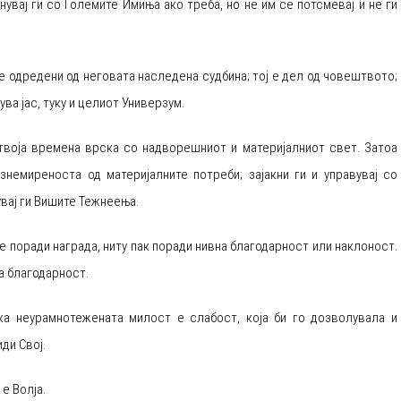
лнувај ги со Големите Имиња ако треба, но не им се потсмевај и не ги
те одредени од неговата наследена судбина; тој е дел од човештвото;
ва јас, туку и целиот Универзум.
е твоја времена врска со надворешниот и материјалниот свет. Затоа
немиреноста од материјалните потреби; зајакни ги и управувај со
увај ги Вишите Тежнеења.
не поради награда, ниту пак поради нивна благодарност или наклоност.
а благодарност.
ка неурамнотежената милост е слабост, која би го дозволувала и
ди Свој.
 е Волја.